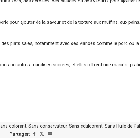
 fruits secs, des céréales, des salades ou des yaourts pour ajouter 
rie pour ajouter de la saveur et de la texture aux muffins, aux pain
s des plats salés, notamment avec des viandes comme le porc ou la vo
s ou autres friandises sucrées, et elles offrent une manière pratiq
ans colorant
,
Sans conservateur
,
Sans édulcorant
,
Sans Huile de Pa
Partager: