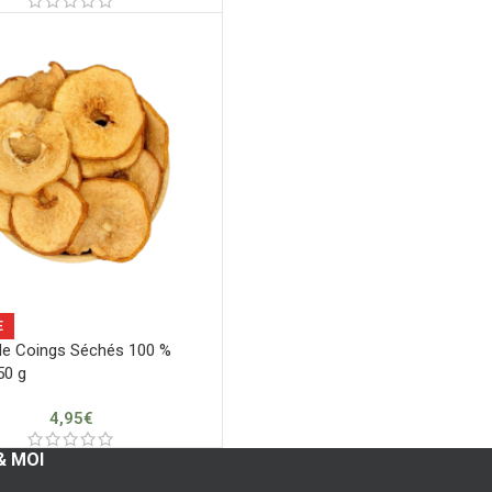
E
de Coings Séchés 100 %
50 g
4,95
€
& MOI