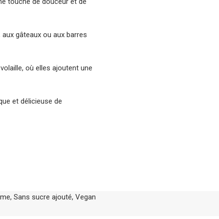
une touche de douceur et de
s, aux gâteaux ou aux barres
laille, où elles ajoutent une
ue et délicieuse de
lme
,
Sans sucre ajouté
,
Vegan