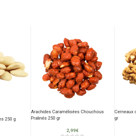
Arachides Caramélisées Chouchous
Cerneaux d
Pralinés 250 gr
gr
es 250 g
2,99
€