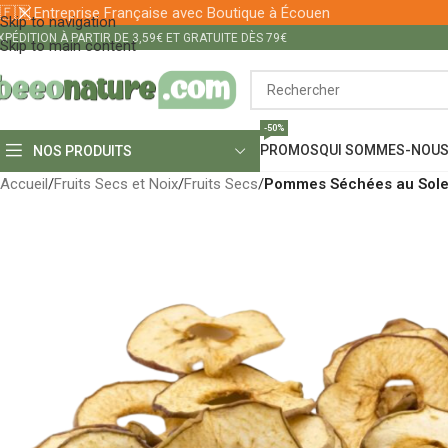
🇫🇷 Entreprise Française avec Boutique à Écouen
Skip to navigation
XPÉDITION À PARTIR DE 3,59€ ET GRATUITE DÈS 79€
Skip to main content
-50%
PROMOS
QUI SOMMES-NOUS
NOS PRODUITS
Accueil
/
Fruits Secs et Noix
/
Fruits Secs
/
Pommes Séchées au Solei