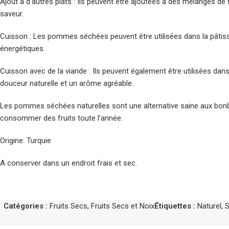
Ajout à d’autres plats : Ils peuvent être ajoutées à des mélanges de
saveur.
Cuisson : Les pommes séchées peuvent être utilisées dans la pâtisse
énergétiques.
Cuisson avec de la viande : Ils peuvent également être utilisées dan
douceur naturelle et un arôme agréable.
Les pommes séchées naturelles sont une alternative saine aux bonbon
consommer des fruits toute l’année.
Origine: Turquie
A conserver dans un endroit frais et sec.
Catégories :
Fruits Secs
,
Fruits Secs et Noix
Étiquettes :
Naturel
,
S