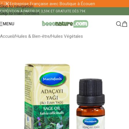
🇫🇷 Entreprise Française avec Boutique à Écouen
Skip to navigation
EXPÉDITION À PARTIR DE 3,59€ ET GRATUITE DÈS 79€
Skip to main content
MENU
Accueil
/
Huiles & Bien-être
/
Huiles Végétales