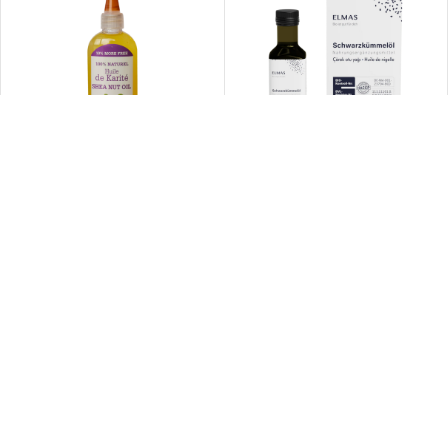
Huile de Karité Pure Naturelle 105
TENDANCE
ml
Huile de Nigelle Bio 100 ml
3,95
€
12,95
€
🇫🇷 Marque française
Pour votre bonheur et votre santé, nous vous apportons les trésors
de la nature.
SARL SUPEKO
Siret: 89385892800029