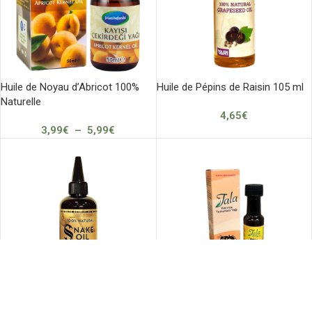
Huile de Noyau d’Abricot 100%
Huile de Pépins de Raisin 105 ml
Naturelle
4,65
€
3,99
€
–
5,99
€
Tala Huile d’œuf de Fourmi 20 ml
ÉPUISÉ