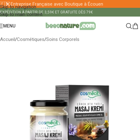
🇫🇷 Entreprise Française avec Boutique à Écouen
Skip to navigation
EXPÉDITION À PARTIR DE 3,59€ ET GRATUITE DÈS 79€
Skip to main content
MENU
Accueil
/
Cosmétiques
/
Soins Corporels