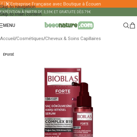
🇫🇷 Entreprise Française avec Boutique à Écouen
Skip to navigation
EXPÉDITION À PARTIR DE 3,59€ ET GRATUITE DÈS 79€
Skip to main content
MENU
Accueil
/
Cosmétiques
/
Cheveux & Soins Capillaires
ÉPUISÉ