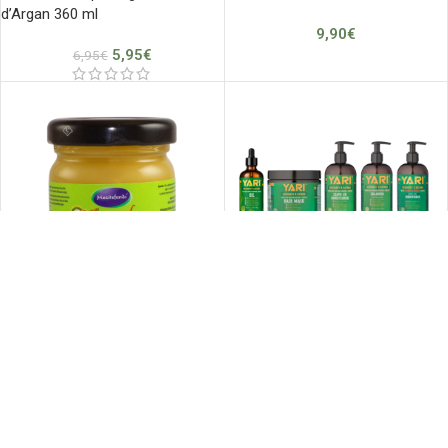
d’Argan 360 ml
9,90
€
5,95
€
6,95
€
Crème de Calendula 50 ml
Soin Cheveux à l’Huile de Romarin
et Batana
8,99
€
7,60
€
–
9,95
€
🇫🇷 Marque française