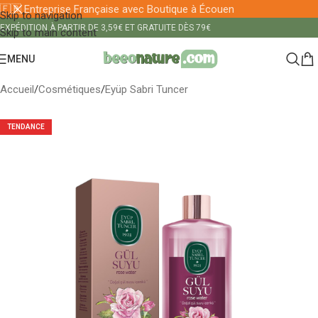
🇫🇷 Entreprise Française avec Boutique à Écouen
Skip to navigation
EXPÉDITION À PARTIR DE 3,59€ ET GRATUITE DÈS 79€
Skip to main content
MENU
Accueil
/
Cosmétiques
/
Eyüp Sabri Tuncer
TENDANCE