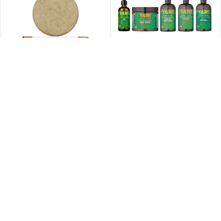
Soin Cheveux à l’Huile de Romarin
-20%
et Batana
Shampooing Solide 100% Naturel
95 g
7,60
€
–
9,95
€
9,95
€
12,50
€
🇫🇷 Marque française
Pour votre bonheur et votre santé, nous vous apportons les trésors
de la nature.
SARL SUPEKO
Siret: 89385892800029