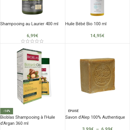
Shampooing au Laurier 400 ml
Huile Bébé Bio 100 ml
6,99
€
14,95
€
-14%
ÉPUISÉ
Bioblas Shampooing à l’Huile
Savon d’Alep 100% Authentique
d’Argan 360 ml
3,99
€
–
6,99
€