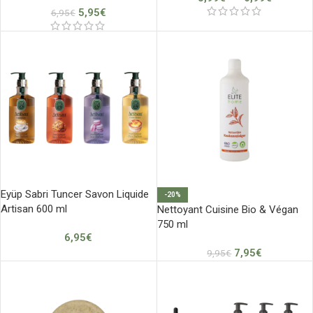
5,95
€
6,95
€
Eyüp Sabri Tuncer Savon Liquide
-20%
Artisan 600 ml
Nettoyant Cuisine Bio & Végan
750 ml
6,95
€
7,95
€
9,95
€