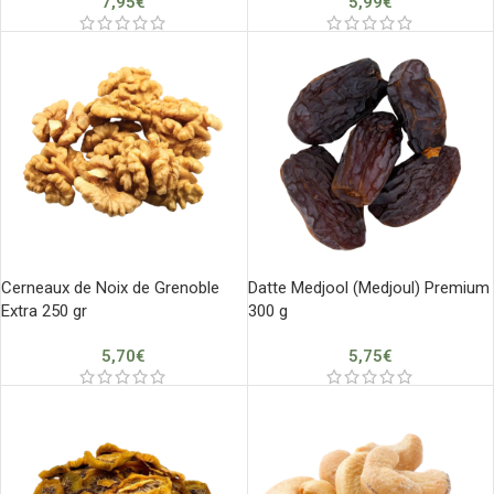
7,95
€
5,99
€
Cerneaux de Noix de Grenoble
Datte Medjool (Medjoul) Premium
Extra 250 gr
300 g
5,70
€
5,75
€