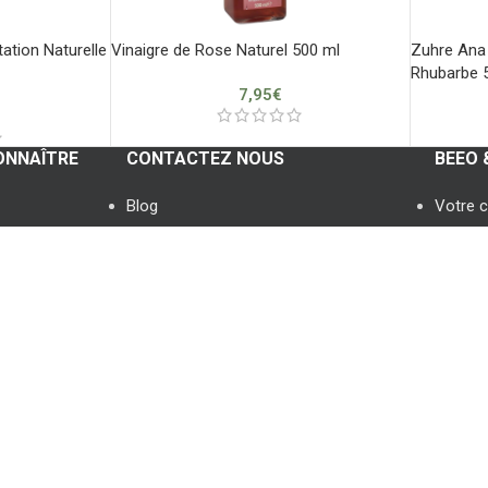
ation Naturelle
Vinaigre de Rose Naturel 500 ml
Zuhre Ana 
Rhubarbe 
7,95
€
ONNAÎTRE
CONTACTEZ NOUS
BEEO 
Blog
Votre 
Whatsapp
Vos c
Contactez nous
Vos fav
Foire aux questions
Vos ad
té
Se con
S’enreg
Connex