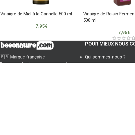
Vinaigre de Miel à la Cannelle 500 ml
Vinaigre de Raisin Ferment
500 ml
7,95
€
7,95
€
POUR MIEUX NOUS C
🇫🇷 Marque française
Qui sommes-nous ?
Pour votre bonheur et votre santé,
Mentions légales
nous vous apportons les trésors de la
Conditions générales
nature.
Informations de livraison
SARL SUPEKO
Politique de confidentiali
Siret: 89385892800029
Boutique:
10 Place de l'Eglise
95440 Ecouen