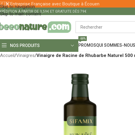
🇫🇷 Entreprise Française avec Boutique à Écouen
Skip to navigation
XPÉDITION À PARTIR DE 3,59€ ET GRATUITE DÈS 79€
Skip to main content
-50%
PROMOS
QUI SOMMES-NOUS
NOS PRODUITS
Accueil
/
Vinaigres
/
Vinaigre de Racine de Rhubarbe Naturel 500 