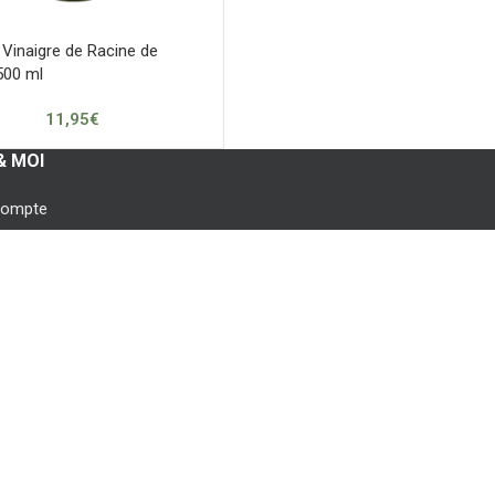
Vinaigre de Racine de
500 ml
11,95
€
& MOI
compte
ommandes
oris
resses
necter
istrer
ion & sécurité