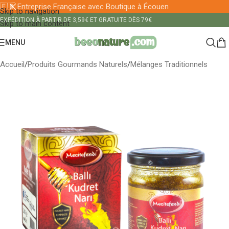
🇫🇷 Entreprise Française avec Boutique à Écouen
Skip to navigation
EXPÉDITION À PARTIR DE 3,59€ ET GRATUITE DÈS 79€
Skip to main content
MENU
Accueil
/
Produits Gourmands Naturels
/
Mélanges Traditionnels