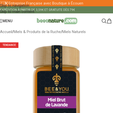
🇫🇷 Entreprise Française avec Boutique à Écouen
Skip to navigation
EXPÉDITION À PARTIR DE 3,59€ ET GRATUITE DÈS 79€
Skip to main content
MENU
Accueil
/
Miels & Produits de la Ruche
/
Miels Naturels
TENDANCE