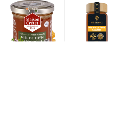
Maison Crétet Miel de Thym et
-22%
Propolis
TENDANCE
Miel de Fleurs Sauvages 300 gr
8,90
€
–
12,80
€
6,95
€
8,95
€
🇫🇷 Marque française
Pour votre bonheur et votre santé, nous vous apportons les trésors
de la nature.