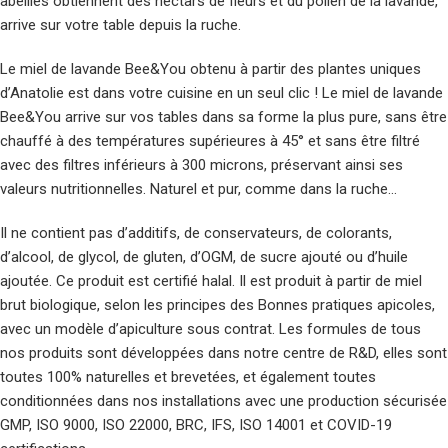
abeilles obtiennent des nectars de fleurs et du pollen de la lavande,
arrive sur votre table depuis la ruche.
Le miel de lavande Bee&You obtenu à partir des plantes uniques
d’Anatolie est dans votre cuisine en un seul clic ! Le miel de lavande
Bee&You arrive sur vos tables dans sa forme la plus pure, sans être
chauffé à des températures supérieures à 45° et sans être filtré
avec des filtres inférieurs à 300 microns, préservant ainsi ses
valeurs nutritionnelles. Naturel et pur, comme dans la ruche…
Il ne contient pas d’additifs, de conservateurs, de colorants,
d’alcool, de glycol, de gluten, d’OGM, de sucre ajouté ou d’huile
ajoutée. Ce produit est certifié halal. Il est produit à partir de miel
brut biologique, selon les principes des Bonnes pratiques apicoles,
avec un modèle d’apiculture sous contrat. Les formules de tous
nos produits sont développées dans notre centre de R&D, elles sont
toutes 100% naturelles et brevetées, et également toutes
conditionnées dans nos installations avec une production sécurisée
GMP, ISO 9000, ISO 22000, BRC, IFS, ISO 14001 et COVID-19