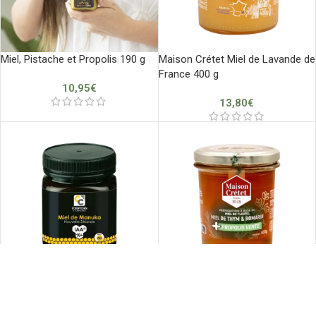
Miel, Pistache et Propolis 190 g
Maison Crétet Miel de Lavande de
France 400 g
10,95
€
13,80
€
Miel de Thym, Romarin et
-17%
Propolis Verte 400 g
ÉPUISÉ