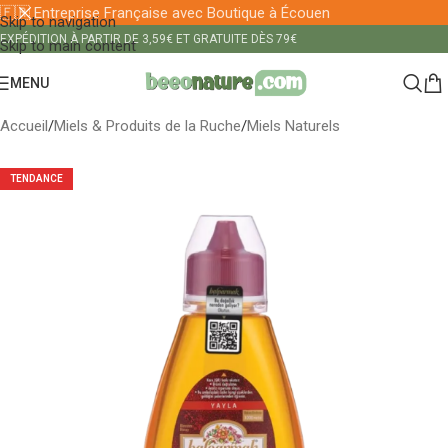
🇫🇷 Entreprise Française avec Boutique à Écouen
Skip to navigation
EXPÉDITION À PARTIR DE 3,59€ ET GRATUITE DÈS 79€
Skip to main content
MENU
Accueil
/
Miels & Produits de la Ruche
/
Miels Naturels
TENDANCE