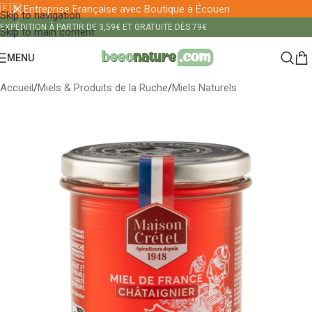
🇫🇷 Entreprise Française avec Boutique à Écouen
Skip to navigation
EXPÉDITION À PARTIR DE 3,59€ ET GRATUITE DÈS 79€
Skip to main content
MENU
Accueil
/
Miels & Produits de la Ruche
/
Miels Naturels