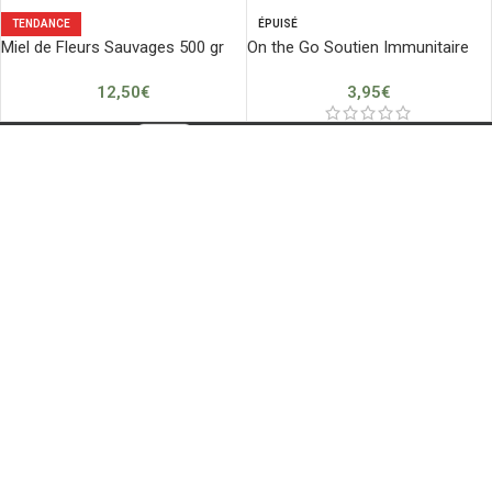
TENDANCE
ÉPUISÉ
Miel de Fleurs Sauvages 500 gr
On the Go Soutien Immunitaire
12,50
€
3,95
€
🇫🇷 Marque française
Pour votre bonheur et votre santé, nous vous apportons les trésors
de la nature.
SARL SUPEKO
Siret: 89385892800029
Boutique:
10 Place de l'Eglise
95440 Ecouen
POUR MIEUX NOUS CONNAÎTRE