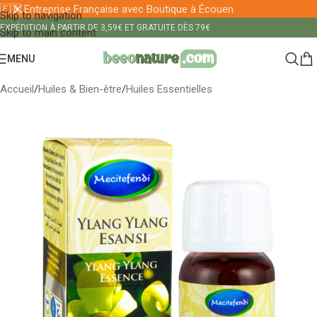
🇫🇷 Entreprise Française avec Boutique à Écouen
Skip to navigation
EXPÉDITION À PARTIR DE 3,59€ ET GRATUITE DÈS 79€
Skip to main content
MENU
Accueil
/
Huiles & Bien-être
/
Huiles Essentielles