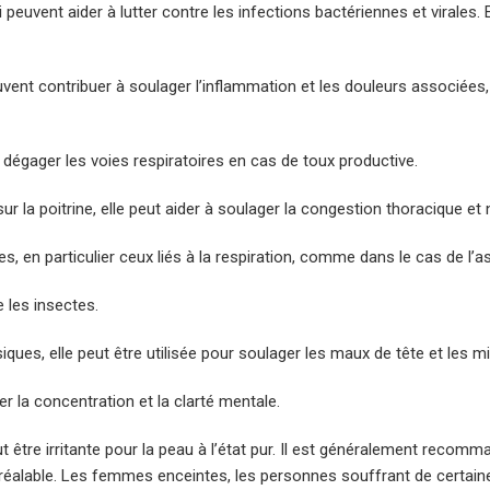
euvent aider à lutter contre les infections bactériennes et virales. El
euvent contribuer à soulager l’inflammation et les douleurs associée
de dégager les voies respiratoires en cas de toux productive.
ur la poitrine, elle peut aider à soulager la congestion thoracique et 
, en particulier ceux liés à la respiration, comme dans le cas de l’a
 les insectes.
ues, elle peut être utilisée pour soulager les maux de tête et les mi
r la concentration et la clarté mentale.
ut être irritante pour la peau à l’état pur. Il est généralement recomm
é préalable. Les femmes enceintes, les personnes souffrant de certai