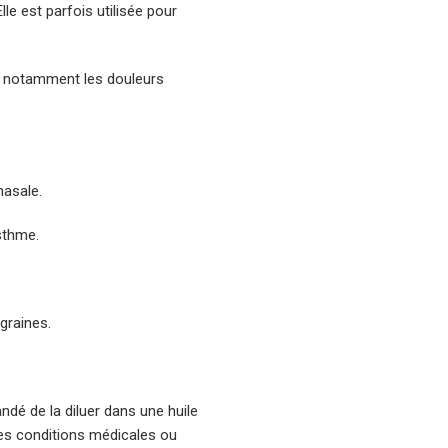
le est parfois utilisée pour
s, notamment les douleurs
nasale.
sthme.
graines.
andé de la diluer dans une huile
nes conditions médicales ou