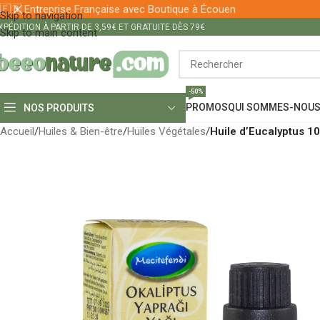
🇫🇷 Entreprise Française avec Boutique à Écouen
Skip to navigation
XPÉDITION À PARTIR DE 3,59€ ET GRATUITE DÈS 79€
Skip to main content
-50%
PROMOS
QUI SOMMES-NOUS
NOS PRODUITS
Accueil
/
Huiles & Bien-être
/
Huiles Végétales
/
Huile d’Eucalyptus 10