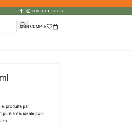
CONTACTEZ NOUS
MON COMPTE
 ml
le, produite par
t purifiante, idéale pour
dien.