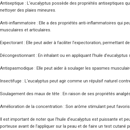
Antiseptique : L’eucalyptus possède des propriétés antiseptiques qui p
nettoyer des plaies mineures.
Anti-inflammatoire : Elle a des propriétés anti-inflammatoires qui p
musculaires et articulaires.
Expectorant : Elle peut aider à faciliter l’expectoration, permettant 
Décongestionnant : En inhalant ou en appliquant l’huile d’eucalyptus s
Antispasmodique : Elle peut aider à soulager les spasmes musculaires
Insectifuge : L’eucalyptus peut agir comme un répulsif naturel contre
Soulagement des maux de tête : En raison de ses propriétés analgésiq
Amélioration de la concentration : Son arôme stimulant peut favorise
Il est important de noter que l’huile d’eucalyptus est puissante et pe
porteuse avant de l’appliquer sur la peau et de faire un test cutan