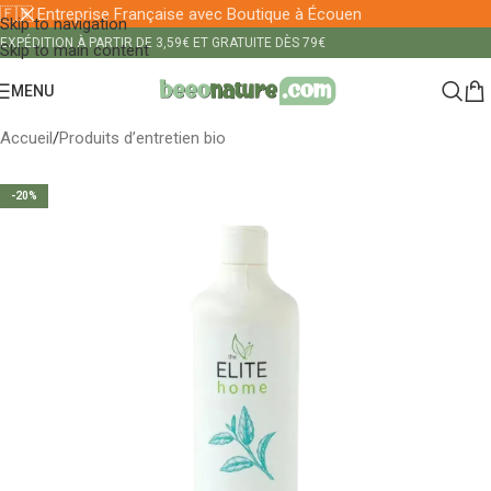
🇫🇷 Entreprise Française avec Boutique à Écouen
Skip to navigation
EXPÉDITION À PARTIR DE 3,59€ ET GRATUITE DÈS 79€
Skip to main content
MENU
Accueil
/
Produits d’entretien bio
-20%