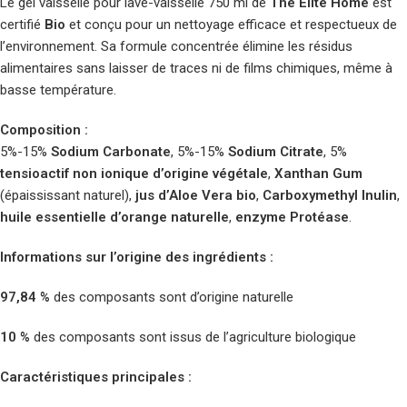
Le gel vaisselle pour lave-vaisselle 750 ml de
The Elite Home
est
certifié
Bio
et conçu pour un nettoyage efficace et respectueux de
l’environnement. Sa formule concentrée élimine les résidus
alimentaires sans laisser de traces ni de films chimiques, même à
basse température.
Composition :
5%-15%
Sodium Carbonate
, 5%-15%
Sodium Citrate
, 5%
tensioactif non ionique d’origine végétale
,
Xanthan Gum
(épaississant naturel),
jus d’Aloe Vera bio
,
Carboxymethyl Inulin
,
huile essentielle d’orange naturelle
,
enzyme Protéase
.
Informations sur l’origine des ingrédients :
97,84 %
des composants sont d’origine naturelle
10 %
des composants sont issus de l’agriculture biologique
Caractéristiques principales :