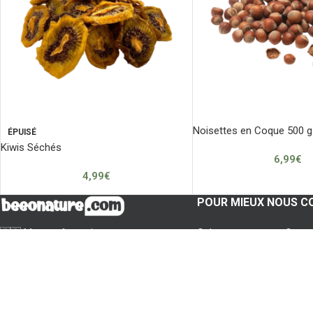
Noisettes en Coque 500 g
ÉPUISÉ
Kiwis Séchés
6,99
€
4,99
€
POUR MIEUX NOUS C
🇫🇷 Marque française
Qui sommes-nous ?
Pour votre bonheur et votre santé,
Mentions légales
nous vous apportons les trésors de la
Conditions générales
nature.
Informations de livraison