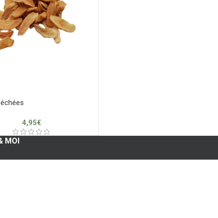
échées
4,95
€
& MOI
compte
ommandes
oris
resses