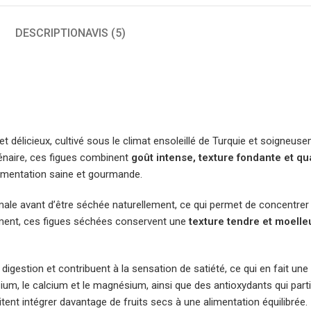
DESCRIPTION
AVIS (5)
et délicieux, cultivé sous le climat ensoleillé de Turquie et soigneu
llénaire, ces figues combinent
goût intense, texture fondante et qua
alimentation saine et gourmande.
ale avant d’être séchée naturellement, ce qui permet de concentre
llement, ces figues séchées conservent une
texture tendre et moelle
igestion et contribuent à la sensation de satiété, ce qui en fait une 
sium, le calcium et le magnésium, ainsi que des antioxydants qui parti
aitent intégrer davantage de fruits secs à une alimentation équilibrée.