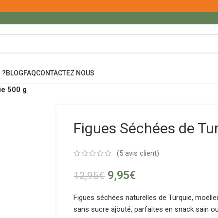
 ?
BLOG
FAQ
CONTACTEZ NOUS
ie 500 g
Figues Séchées de Tu
(
5
avis client)
9,95
€
12,95
€
Figues séchées naturelles de Turquie, moell
sans sucre ajouté, parfaites en snack sain o