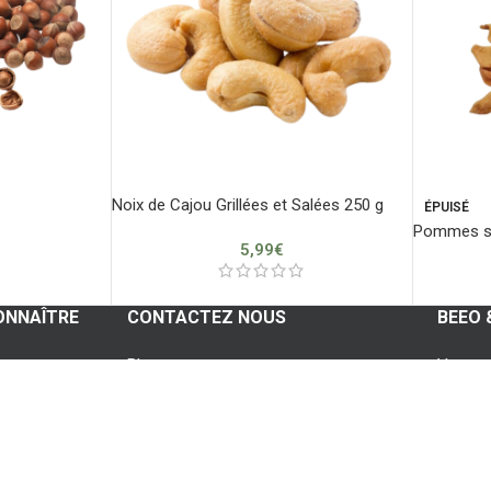
Noix de Cajou Grillées et Salées 250 g
ÉPUISÉ
Pommes s
5,99
€
ONNAÎTRE
CONTACTEZ NOUS
BEEO 
Blog
Votre 
Whatsapp
Vos c
Contactez nous
Vos fav
Foire aux questions
Vos ad