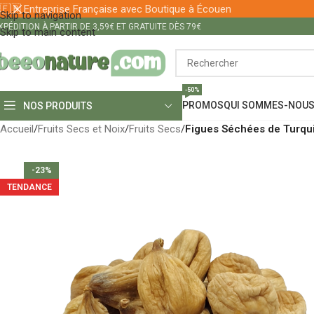
🇫🇷 Entreprise Française avec Boutique à Écouen
Skip to navigation
XPÉDITION À PARTIR DE 3,59€ ET GRATUITE DÈS 79€
Skip to main content
-50%
PROMOS
QUI SOMMES-NOUS
NOS PRODUITS
Accueil
/
Fruits Secs et Noix
/
Fruits Secs
/
Figues Séchées de Turqu
-23%
TENDANCE