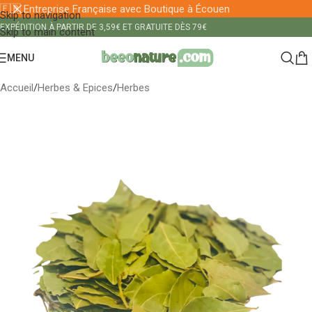
🇫🇷 Entreprise Française avec Boutique à Écouen
Skip to navigation
EXPÉDITION À PARTIR DE 3,59€ ET GRATUITE DÈS 79€
Skip to main content
MENU
Accueil
/
Herbes & Epices
/
Herbes