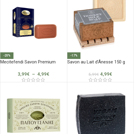
-20%
-17%
Mecitefendi Savon Premium
Savon au Lait d’Ânesse 150 g
3,99
€
–
4,99
€
4,99
€
5,99
€