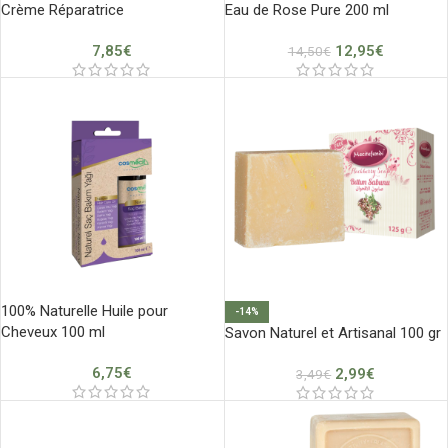
Crème Réparatrice
Eau de Rose Pure 200 ml
7,85
€
12,95
€
14,50
€
100% Naturelle Huile pour
-14%
Cheveux 100 ml
Savon Naturel et Artisanal 100 gr
6,75
€
2,99
€
3,49
€