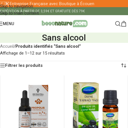
🇫🇷 Entreprise Française avec Boutique à Écouen
Skip to navigation
EXPÉDITION À PARTIR DE 3,59€ ET GRATUITE DÈS 79€
Skip to main content
MENU
Sans alcool
Accueil
/
Produits identifiés “Sans alcool”
Affichage de 1–12 sur 15 résultats
Filtrer les produits