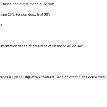
 tasse par jour, le matin ou le soir.
acine 20%, Fenouil doux fruit 20%
s.
imentation variée et équilibrée et un mode de vie sain.
erbes & Epices
Étiquettes :
Naturel
,
Sans colorant
,
Sans conservate