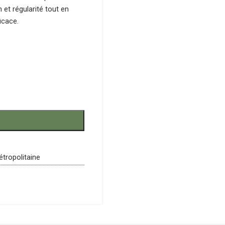
n et régularité tout en
icace.
étropolitaine