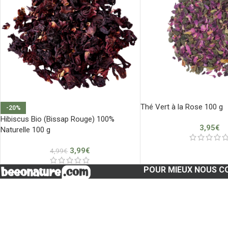
Thé Vert à la Rose 100 g
-20%
Hibiscus Bio (Bissap Rouge) 100%
3,95
€
Naturelle 100 g
3,99
€
4,99
€
POUR MIEUX NOUS C
🇫🇷 Marque française
Qui sommes-nous ?
Pour votre bonheur et votre santé,
Mentions légales
nous vous apportons les trésors de la
Conditions générales