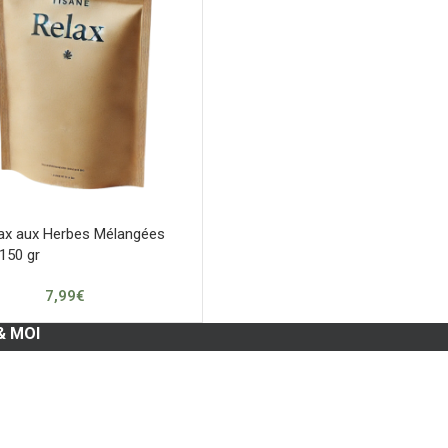
lax aux Herbes Mélangées
 150 gr
7,99
€
& MOI
compte
ommandes
oris