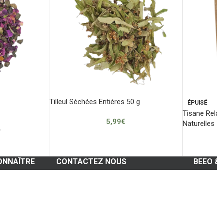
Tilleul Séchées Entières 50 g
ÉPUISÉ
Tisane Re
5,99
€
Naturelles
ONNAÎTRE
CONTACTEZ NOUS
BEEO 
Blog
Votre 
Whatsapp
Vos c
Contactez nous
Vos fav