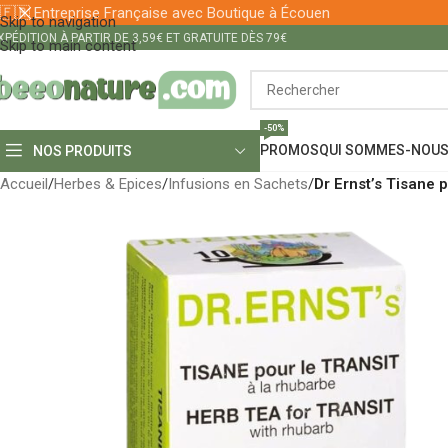
🇫🇷 Entreprise Française avec Boutique à Écouen
Skip to navigation
XPÉDITION À PARTIR DE 3,59€ ET GRATUITE DÈS 79€
Skip to main content
-50%
PROMOS
QUI SOMMES-NOUS
NOS PRODUITS
Accueil
/
Herbes & Epices
/
Infusions en Sachets
/
Dr Ernst’s Tisane 