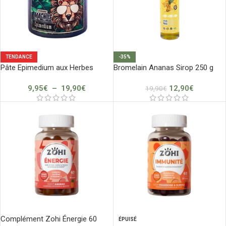
TENDANCE
-35%
Pâte Epimedium aux Herbes
Bromelain Ananas Sirop 250 g
9,95
€
–
19,90
€
12,90
€
19,90
€
Complément Zohi Énergie 60
ÉPUISÉ