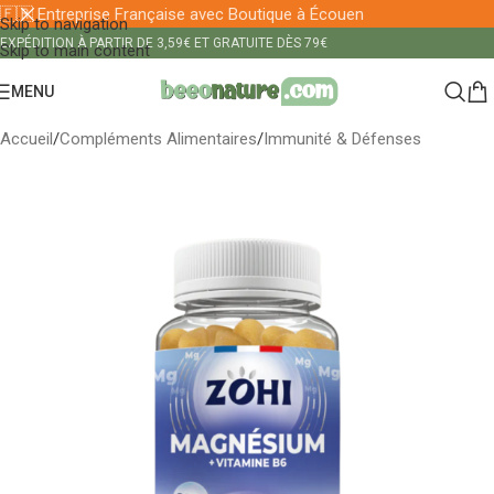
🇫🇷 Entreprise Française avec Boutique à Écouen
Skip to navigation
EXPÉDITION À PARTIR DE 3,59€ ET GRATUITE DÈS 79€
Skip to main content
MENU
Accueil
/
Compléments Alimentaires
/
Immunité & Défenses