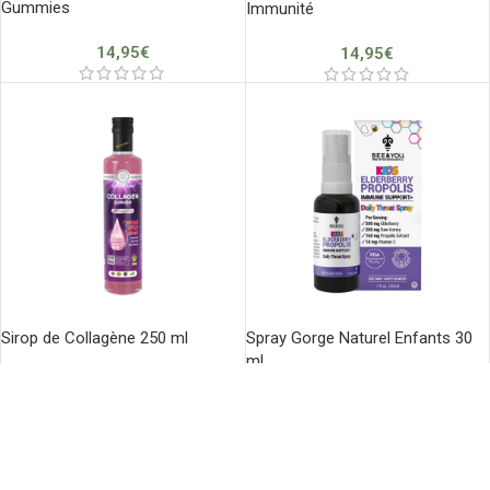
Gummies
Immunité
14,95
€
14,95
€
Sirop de Collagène 250 ml
Spray Gorge Naturel Enfants 30
ml
15,90
€
12,50
€