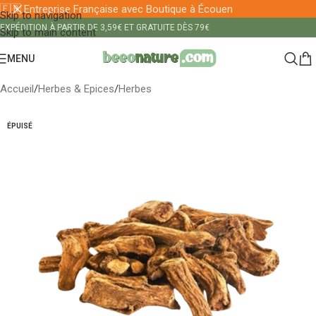
🇫🇷 Entreprise Française avec Boutique à Écouen
Skip to navigation
EXPÉDITION À PARTIR DE 3,59€ ET GRATUITE DÈS 79€
Skip to main content
MENU
Accueil
/
Herbes & Epices
/
Herbes
ÉPUISÉ