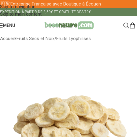
🇫🇷 Entreprise Française avec Boutique à Écouen
Skip to navigation
EXPÉDITION À PARTIR DE 3,59€ ET GRATUITE DÈS 79€
Skip to main content
MENU
Accueil
/
Fruits Secs et Noix
/
Fruits Lyophilisés