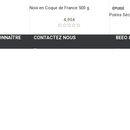
Noix en Coque de France 500 g
ÉPUISÉ
Poires Sé
4,95
€
ONNAÎTRE
CONTACTEZ NOUS
BEEO 
Blog
Votre 
Whatsapp
Vos c
Contactez nous
Vos fav
Foire aux questions
Vos ad
té
Se con
S’enreg
Connex