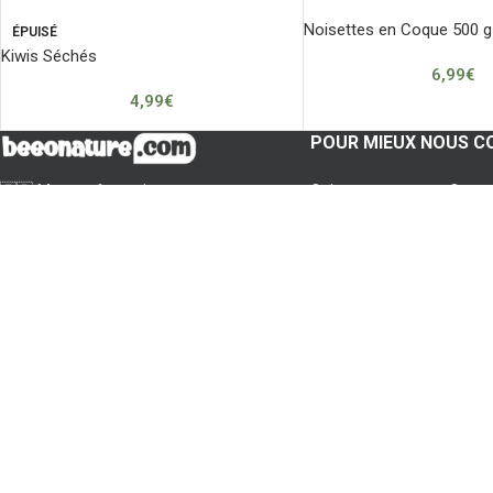
Noisettes en Coque 500 g
ÉPUISÉ
Kiwis Séchés
6,99
€
4,99
€
POUR MIEUX NOUS C
🇫🇷 Marque française
Qui sommes-nous ?
Pour votre bonheur et votre santé,
Mentions légales
nous vous apportons les trésors de la
Conditions générales
nature.
Informations de livraison
SARL SUPEKO
Politique de confidentiali
Siret: 89385892800029
Boutique:
10 Place de l'Eglise
95440 Ecouen
Beeonature, Les trésors de la nature — un site signé
Webonze