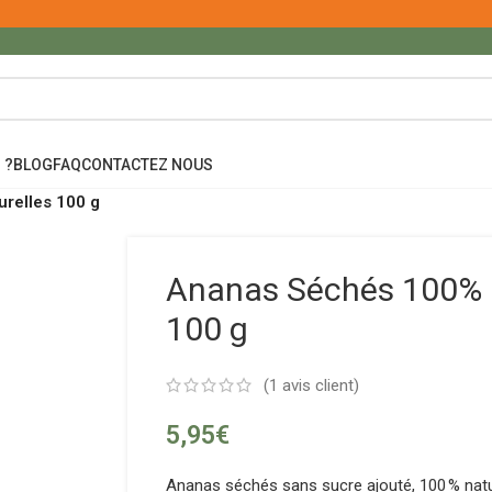
 ?
BLOG
FAQ
CONTACTEZ NOUS
relles 100 g
Ananas Séchés 100% 
100 g
(
1
avis client)
5,95
€
Ananas séchés sans sucre ajouté, 100 % natu