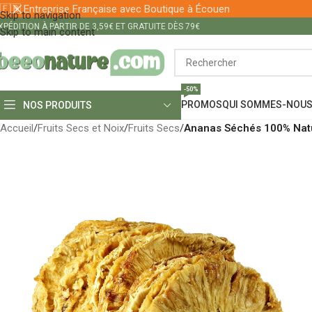
🇫🇷 Entreprise Française avec Boutique à Écouen
Skip to navigation
XPÉDITION À PARTIR DE 3,59€ ET GRATUITE DÈS 79€
Skip to main content
-50%
PROMOS
QUI SOMMES-NOUS
NOS PRODUITS
Accueil
/
Fruits Secs et Noix
/
Fruits Secs
/
Ananas Séchés 100% Natu