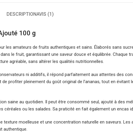
DESCRIPTION
AVIS (1)
Ajouté 100 g
ur les amateurs de fruits authentiques et sains. Élaborés sans suc
ans le fruit, garantissant une saveur douce et équilibrée. Chaque 
e agréable, sans altérer les qualités nutritionnelles.
onservateurs ni additifs, il répond parfaitement aux attentes des 
de profiter pleinement du goût original de l’ananas, tout en évitant l
ation saine au quotidien. Il peut être consommé seul, ajouté à des m
s céréales ou les salades. Sa praticité en fait également un encas i
 texture moelleuse et une concentration naturelle en saveurs. Les a
t authentique.