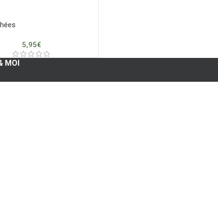
chées
5,95
€
& MOI
compte
ommandes
oris
resses
necter
istrer
ion & sécurité