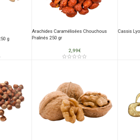
Arachides Caramélisées Chouchous
Cassis Lyo
Pralinés 250 gr
250 g
2,99
€