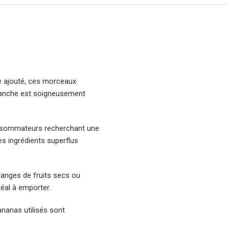
re ajouté, ces morceaux
tranche est soigneusement
consommateurs recherchant une
es ingrédients superflus
élanges de fruits secs ou
déal à emporter.
nanas utilisés sont